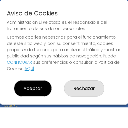
Peñas
Boletos digitales
Aviso de Cookies
Acceso
Registro
Administración El Pelotazo es el responsable del
tratamiento de sus datos personales.
CONTACTO
Usamos cookies necesarias para el funcionamiento
de este sitio web y, con su consentimiento, cookies
ADMINISTRACION DE LOTERIAS: 17-CADIZ - RECEPTOR
OFICIAL: 21300
propias y de terceros para analizar el tráfico y mostrar
publicidad según sus hábitos de navegación. Puede
956073495
Clica aquí para contactar por WhatsApp
CONFIGURAR
sus preferencias o consultar la Política de
640517524
Cookies
AQUÍ
.
info@administracionelpelotazo.es
Callejones Cardoso nº12
Cádiz, 11002
Aceptar
Rechazar
(Cádiz) España
LEGAL
Aviso Legal
Política de Privacidad
Política de Cookies