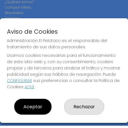
¿Quiénes somos?
Comprar lotería
Resultados
Contacto
Empresas
Compra en SELAE
Aviso de Cookies
Peñas
Boletos digitales
Administración El Pelotazo es el responsable del
Acceso
tratamiento de sus datos personales.
Registro
Usamos cookies necesarias para el funcionamiento
de este sitio web y, con su consentimiento, cookies
CONTACTO
propias y de terceros para analizar el tráfico y mostrar
ADMINISTRACION DE LOTERIAS: 17-CADIZ - RECEPTOR
publicidad según sus hábitos de navegación. Puede
OFICIAL: 21300
CONFIGURAR
sus preferencias o consultar la Política de
956073495
Cookies
AQUÍ
.
Clica aquí para contactar por WhatsApp
640517524
info@administracionelpelotazo.es
Aceptar
Rechazar
Callejones Cardoso nº12
Cádiz, 11002
(Cádiz) España