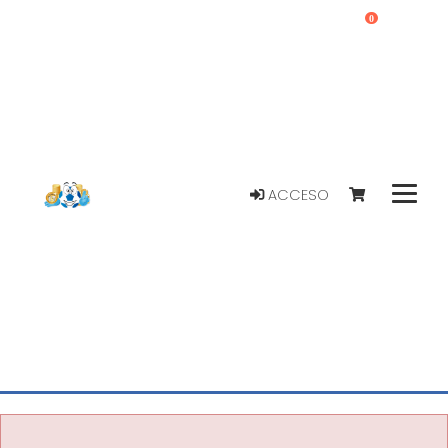
0
ACCESO