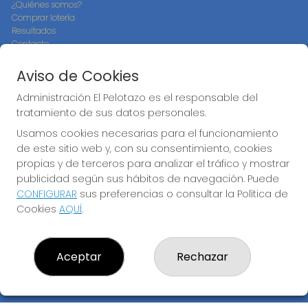
¿Quiénes somos?
Comprar lotería
Resultados
Contacto
Empresas
Compra en SELAE
Aviso de Cookies
Peñas
Boletos digitales
Administración El Pelotazo es el responsable del
Acceso
tratamiento de sus datos personales.
Registro
Usamos cookies necesarias para el funcionamiento
de este sitio web y, con su consentimiento, cookies
CONTACTO
propias y de terceros para analizar el tráfico y mostrar
ADMINISTRACION DE LOTERIAS: 17-CADIZ - RECEPTOR
publicidad según sus hábitos de navegación. Puede
OFICIAL: 21300
CONFIGURAR
sus preferencias o consultar la Política de
956073495
Cookies
AQUÍ
.
Clica aquí para contactar por WhatsApp
640517524
info@administracionelpelotazo.es
Aceptar
Rechazar
Callejones Cardoso nº12
Cádiz, 11002
(Cádiz) España