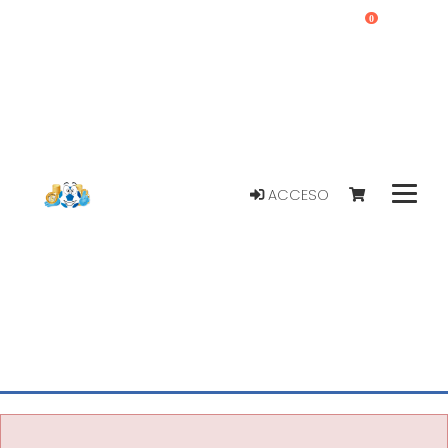
0
ACCESO