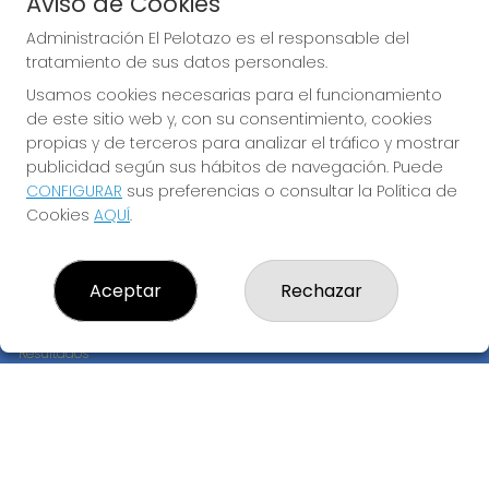
Aviso de Cookies
JUGAR EURODREAMS
Administración El Pelotazo es el responsable del
tratamiento de sus datos personales.
Usamos cookies necesarias para el funcionamiento
de este sitio web y, con su consentimiento, cookies
propias y de terceros para analizar el tráfico y mostrar
publicidad según sus hábitos de navegación. Puede
CONFIGURAR
sus preferencias o consultar la Política de
Imagen anterior
Imag
Cookies
AQUÍ
.
ADMINISTRACIÓN EL PELOTAZO
Aceptar
Rechazar
¿Quiénes somos?
Comprar lotería
Resultados
Contacto
Empresas
Compra en SELAE
Peñas
Boletos digitales
Acceso