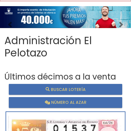
Imagen anterior
Imag
Administración El
Pelotazo
Últimos décimos a la venta
BUSCAR LOTERÍA
NÚMERO AL AZAR