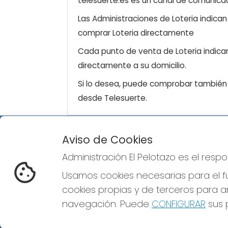
telesuerte.es es un canal de comunicaci
Las Administraciones de Loteria indica
comprar Loteria directamente
Cada punto de venta de Loteria indicar
directamente a su domicilio.
Si lo desea, puede comprobar también l
desde Telesuerte.
Aviso de Cookies
ADMINISTRACIÓN EL PELOTAZO
Administración El Pelotazo es el res
¿Quiénes somos?
Comprar lotería
Usamos cookies necesarias para el fu
Resultados
cookies propias y de terceros para an
Contacto
Empresas
navegación. Puede
CONFIGURAR
sus p
Compra en SELAE
Peñas