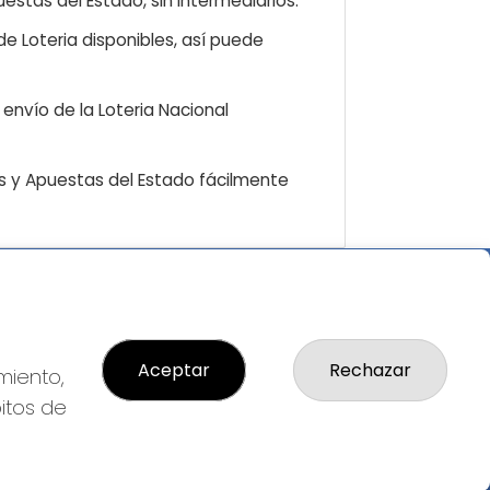
estas del Estado, sin intermediarios.
e Loteria disponibles, así puede
envío de la Loteria Nacional
as y Apuestas del Estado fácilmente
GAL
so Legal
ítica de Privacidad
Aceptar
Rechazar
miento,
ítica de Cookies
bitos de
diciones de Compra
da de Lotería Nacional
o aceptado con tarjeta