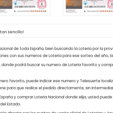
an sencillo!
ional de toda España, bien buscando la Loteria por la provi
ones con sus numeros de Loteria para ese sorteo del año, l
, donde podrá buscar su numero de Loteria favorito y compr
ero favorito, puede indicar ese numero y Telesuerte locali
ene para que realice el pedido directamente, sin intermediar
 España y comprar Loteria Nacional donde elija, usted pued
 del Estado.