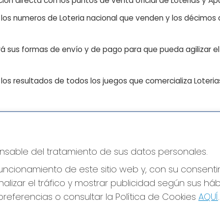
ón directa con los puntos de venta oficial de Loterias y Apu
n los numeros de Loteria nacional que venden y los décimos d
á sus formas de envío y de pago para que pueda agilizar el 
os resultados de todos los juegos que comercializa Loteri
CONTACTO
LE
ponsable del tratamiento de sus datos personales.
ADMINISTRACION DE LOTERIAS: 17-CADIZ -
Avi
RECEPTOR OFICIAL: 21300
Pol
ncionamiento de este sitio web y, con su consenti
Pol
956073495
alizar el tráfico y mostrar publicidad según sus há
Con
Clica aquí para contactar por WhatsApp
640517524
referencias o consultar la Política de Cookies
AQUÍ
.
Tien
info@administracionelpelotazo.es
Pag
Callejones Cardoso nº12