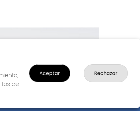
Imagen siguiente
Aceptar
Rechazar
miento,
bitos de
GAL
so Legal
ítica de Privacidad
ítica de Cookies
diciones de Compra
da de Lotería Nacional