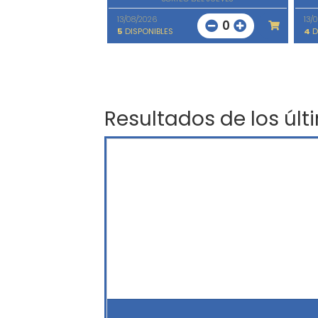
13/08/2026
13/
0
5
DISPONIBLES
4
D
Resultados de los últ