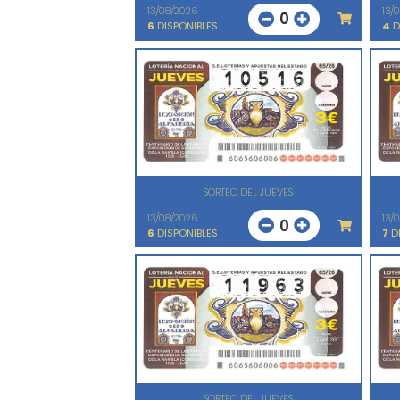
13/08/2026
13/
0
6
DISPONIBLES
4
D
SORTEO DEL JUEVES
13/08/2026
13/
0
6
DISPONIBLES
7
DI
SORTEO DEL JUEVES