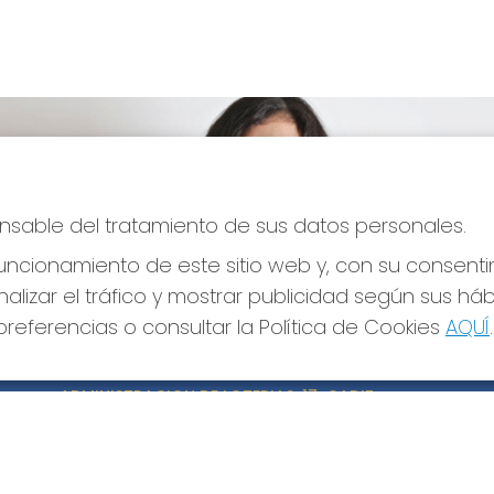
ponsable del tratamiento de sus datos personales.
ncionamiento de este sitio web y, con su consenti
alizar el tráfico y mostrar publicidad según sus há
referencias o consultar la Política de Cookies
AQUÍ
.
CONTACTO
LE
ADMINISTRACION DE LOTERIAS: 17-CADIZ -
Avi
RECEPTOR OFICIAL: 21300
Pol
Pol
956073495
Con
Clica aquí para contactar por WhatsApp
640517524
Tien