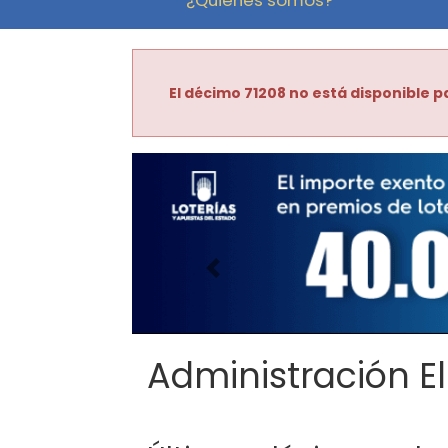
El décimo 71208 no está disponible pa
Imagen anterior
Administración El