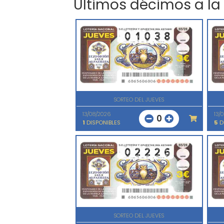
Últimos décimos a la
SORTEO DEL JUEVES
13/08/2026
13/
0
1
DISPONIBLES
5
D
SORTEO DEL JUEVES