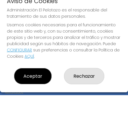
Aviso de Cookies
JUGAR EURODREAMS
Administración El Pelotazo es el responsable del
tratamiento de sus datos personales.
Usamos cookies necesarias para el funcionamiento
de este sitio web y, con su consentimiento, cookies
propias y de terceros para analizar el tráfico y mostrar
publicidad según sus hábitos de navegación. Puede
CONFIGURAR
sus preferencias o consultar la Política de
Imagen anterior
Imag
Cookies
AQUÍ
.
ADMINISTRACIÓN EL PELOTAZO
Aceptar
Rechazar
¿Quiénes somos?
Comprar lotería
Resultados
Contacto
Empresas
Compra en SELAE
Peñas
Boletos digitales
Acceso