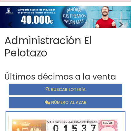
Imagen anterior
Imag
Administración El
Pelotazo
Últimos décimos a la venta
BUSCAR LOTERÍA
NÚMERO AL AZAR