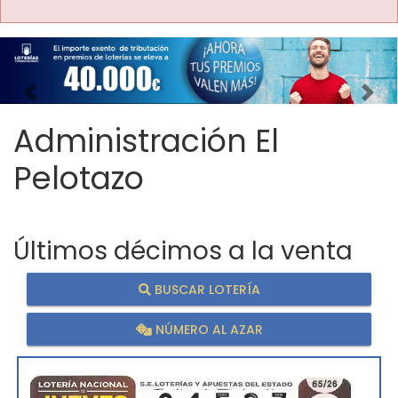
Imagen anterior
Imag
Administración El
Pelotazo
Últimos décimos a la venta
BUSCAR LOTERÍA
NÚMERO AL AZAR