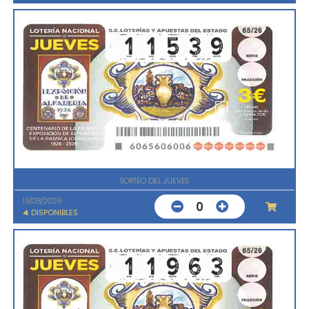
SORTEO DEL JUEVES
13/08/2026
0
4
DISPONIBLES