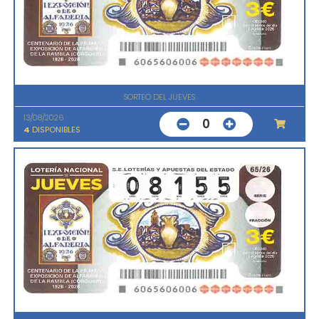
SORTEO DEL JUEVES
13/08/2026
0
4
DISPONIBLES