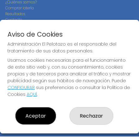
¿Quiénes somos?
Comprar lotería
Resultados
Contacto
Empresas
Compra en SELAE
Aviso de Cookies
Peñas
Boletos digitales
Administración El Pelotazo es el responsable del
Acceso
tratamiento de sus datos personales.
Registro
Usamos cookies necesarias para el funcionamiento
de este sitio web y, con su consentimiento, cookies
CONTACTO
propias y de terceros para analizar el tráfico y mostrar
ADMINISTRACION DE LOTERIAS: 17-CADIZ - RECEPTOR
publicidad según sus hábitos de navegación. Puede
OFICIAL: 21300
CONFIGURAR
sus preferencias o consultar la Política de
956073495
Cookies
AQUÍ
.
Clica aquí para contactar por WhatsApp
640517524
info@administracionelpelotazo.es
Aceptar
Rechazar
Callejones Cardoso nº12
Cádiz, 11002
(Cádiz) España