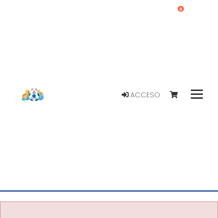
0
ACCESO