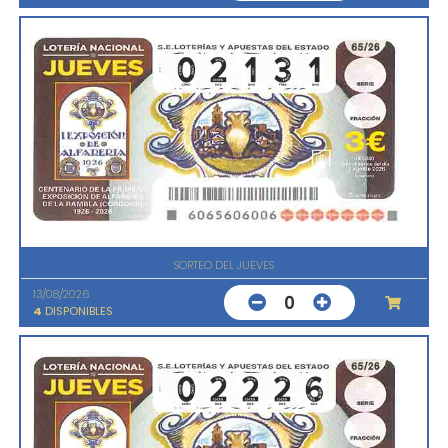
SORTEO DEL JUEVES
13/08/2026
0
4
DISPONIBLES