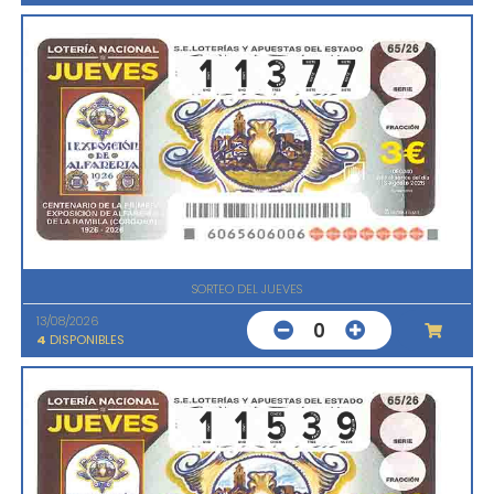
SORTEO DEL JUEVES
13/08/2026
0
4
DISPONIBLES