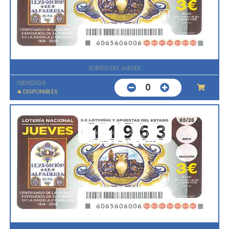
SORTEO DEL JUEVES
13/08/2026
0
4
DISPONIBLES