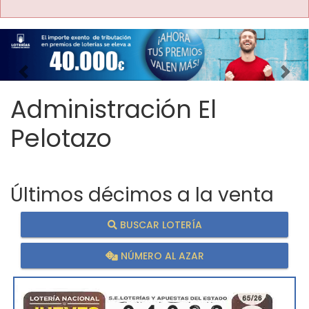
Imagen anterior
Imag
Administración El
Pelotazo
Últimos décimos a la venta
BUSCAR LOTERÍA
NÚMERO AL AZAR