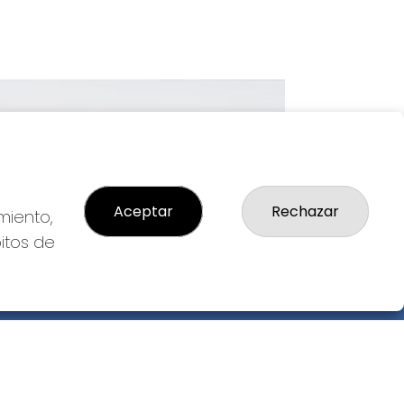
Imagen siguiente
Aceptar
Rechazar
miento,
bitos de
GAL
so Legal
ítica de Privacidad
ítica de Cookies
diciones de Compra
da de Lotería Nacional