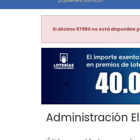
El décimo 87960 no está disponible p
Imagen anterior
Administración El