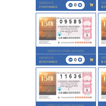
08/08/2026
08/
0
7
DISPONIBLES
2
DI
SORTEO DE LOTERIA NACIONAL
08/08/2026
08/
0
2
DISPONIBLES
5
D
SORTEO DE LOTERIA NACIONAL