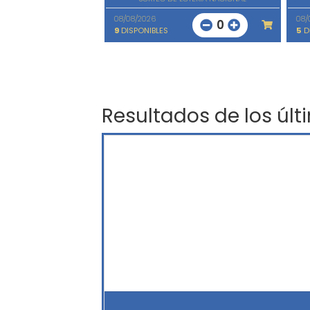
08/08/2026
08/
0
9
DISPONIBLES
5
D
Resultados de los últ