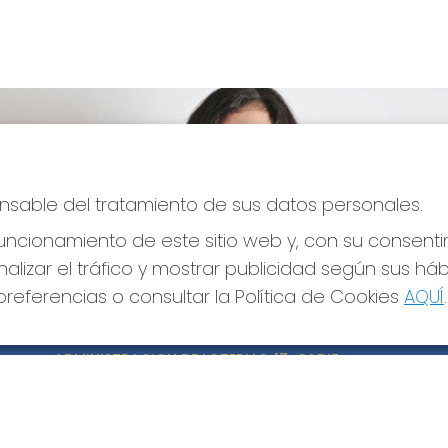
ponsable del tratamiento de sus datos personales.
ncionamiento de este sitio web y, con su consenti
alizar el tráfico y mostrar publicidad según sus há
referencias o consultar la Política de Cookies
AQUÍ
.
CONTACTO
LE
ADMINISTRACION DE LOTERIAS: 17-CADIZ -
Avi
RECEPTOR OFICIAL: 21300
Pol
Pol
956073495
Con
Clica aquí para contactar por WhatsApp
640517524
Tien