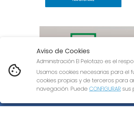
Aviso de Cookies
Administración El Pelotazo es el res
Imagen anterior
Usamos cookies necesarias para el fu
cookies propias y de terceros para an
navegación. Puede
CONFIGURAR
sus p
ADMINISTRACIÓN EL PELOTAZO
¿Quiénes somos?
Comprar lotería
Resultados
Contacto
Empresas