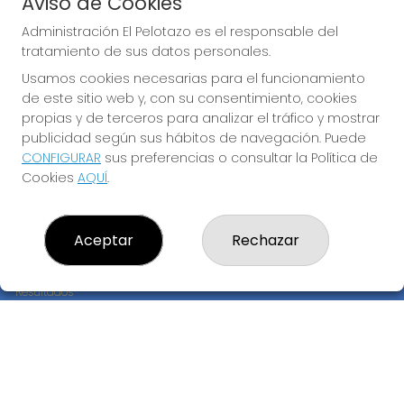
Aviso de Cookies
JUGAR EURODREAMS
Administración El Pelotazo es el responsable del
tratamiento de sus datos personales.
Usamos cookies necesarias para el funcionamiento
de este sitio web y, con su consentimiento, cookies
propias y de terceros para analizar el tráfico y mostrar
publicidad según sus hábitos de navegación. Puede
CONFIGURAR
sus preferencias o consultar la Política de
Imagen anterior
Imag
Cookies
AQUÍ
.
ADMINISTRACIÓN EL PELOTAZO
Aceptar
Rechazar
¿Quiénes somos?
Comprar lotería
Resultados
Contacto
Empresas
Compra en SELAE
Peñas
Boletos digitales
Acceso