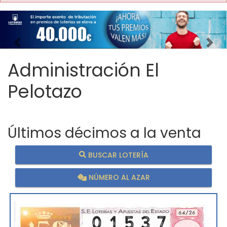
Imagen anterior
Imag
Administración El
Pelotazo
Últimos décimos a la venta
BUSCAR LOTERÍA
NÚMERO AL AZAR