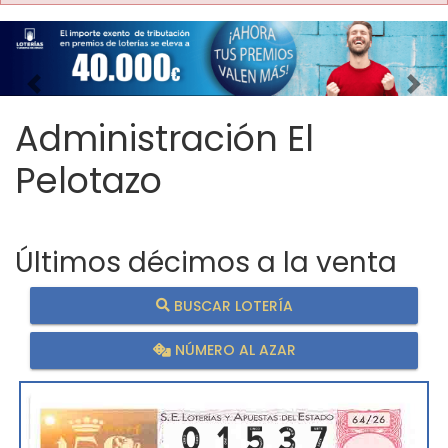
Imagen anterior
Imag
Administración El
Pelotazo
Últimos décimos a la venta
BUSCAR LOTERÍA
NÚMERO AL AZAR