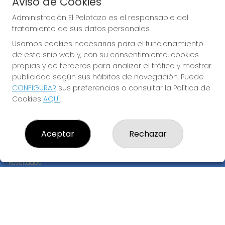
Aviso de Cookies
JUGAR EURODREAMS
Administración El Pelotazo es el responsable del
tratamiento de sus datos personales.
Usamos cookies necesarias para el funcionamiento
de este sitio web y, con su consentimiento, cookies
propias y de terceros para analizar el tráfico y mostrar
publicidad según sus hábitos de navegación. Puede
CONFIGURAR
sus preferencias o consultar la Política de
Imagen anterior
Imag
Cookies
AQUÍ
.
ADMINISTRACIÓN EL PELOTAZO
Aceptar
Rechazar
¿Quiénes somos?
Comprar lotería
Resultados
Contacto
Empresas
Compra en SELAE
Peñas
Boletos digitales
Acceso