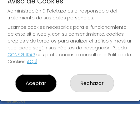
Aviso de Cookies
JUGAR EURODREAMS
Administración El Pelotazo es el responsable del
tratamiento de sus datos personales.
Usamos cookies necesarias para el funcionamiento
de este sitio web y, con su consentimiento, cookies
propias y de terceros para analizar el tráfico y mostrar
publicidad según sus hábitos de navegación. Puede
CONFIGURAR
sus preferencias o consultar la Política de
Imagen anterior
Imag
Cookies
AQUÍ
.
ADMINISTRACIÓN EL PELOTAZO
Aceptar
Rechazar
¿Quiénes somos?
Comprar lotería
Resultados
Contacto
Empresas
Compra en SELAE
Peñas
Boletos digitales
Acceso