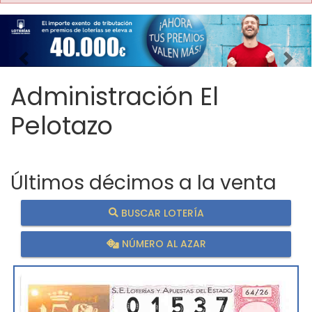
Imagen anterior
Imag
Administración El
Pelotazo
Últimos décimos a la venta
BUSCAR LOTERÍA
NÚMERO AL AZAR