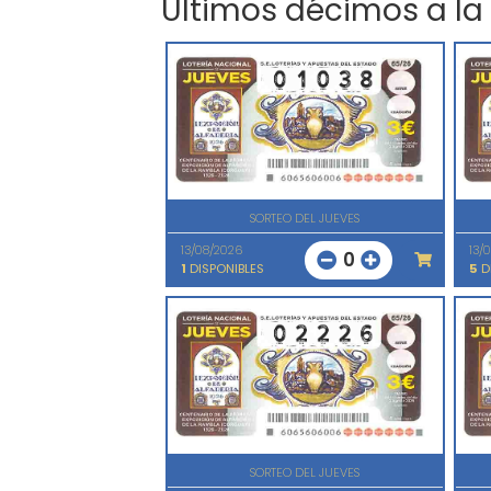
Últimos décimos a la
SORTEO DEL JUEVES
13/08/2026
13/
0
1
DISPONIBLES
5
D
SORTEO DEL JUEVES