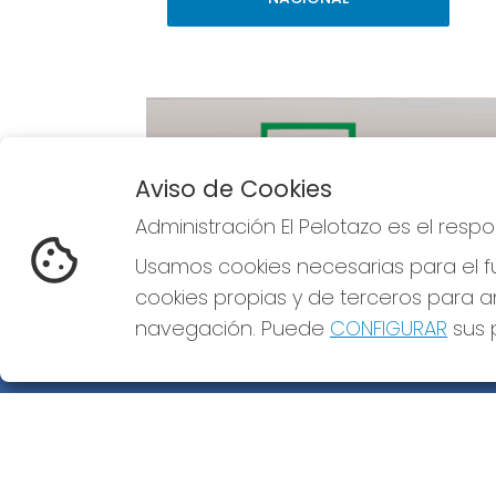
Aviso de Cookies
Administración El Pelotazo es el res
Imagen anterior
Usamos cookies necesarias para el fu
cookies propias y de terceros para an
navegación. Puede
CONFIGURAR
sus p
ADMINISTRACIÓN EL PELOTAZO
¿Quiénes somos?
Comprar lotería
Resultados
Contacto
Empresas