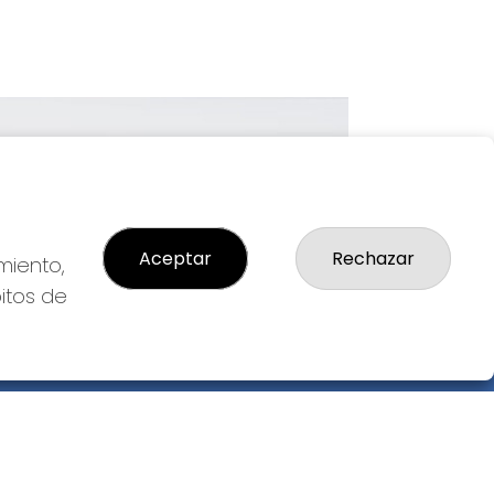
Imagen siguiente
Aceptar
Rechazar
miento,
bitos de
GAL
so Legal
ítica de Privacidad
ítica de Cookies
diciones de Compra
da de Lotería Nacional