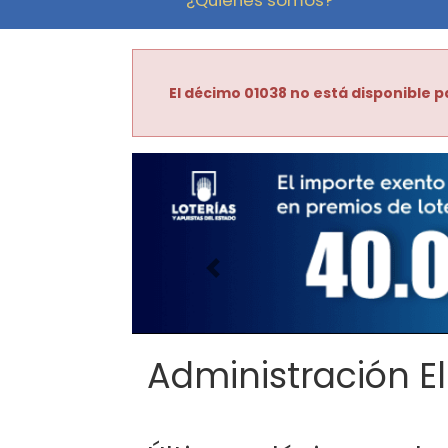
El décimo 01038 no está disponible p
Imagen anterior
Administración El