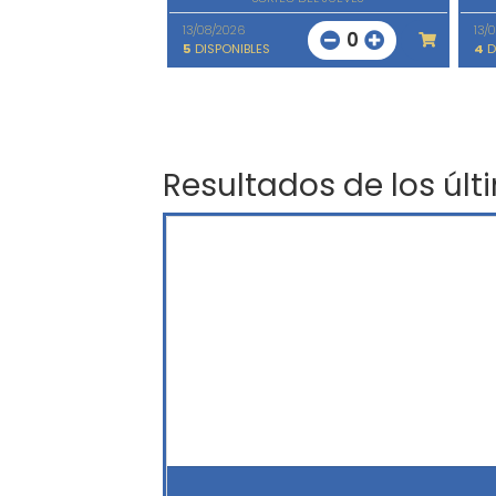
13/08/2026
13/
0
5
DISPONIBLES
4
D
Resultados de los últ