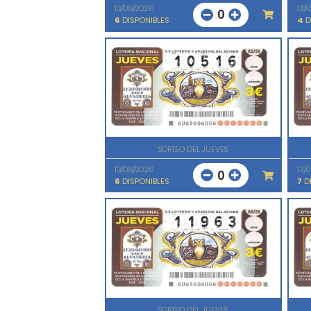
13/08/2026
13/
0
6
DISPONIBLES
4
D
SORTEO DEL JUEVES
13/08/2026
13/
0
6
DISPONIBLES
7
DI
SORTEO DEL JUEVES