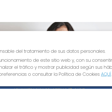
ponsable del tratamiento de sus datos personales.
ncionamiento de este sitio web y, con su consenti
alizar el tráfico y mostrar publicidad según sus há
referencias o consultar la Política de Cookies
AQUÍ
.
CONTACTO
LE
ADMINISTRACION DE LOTERIAS: 17-CADIZ -
Avi
RECEPTOR OFICIAL: 21300
Pol
Pol
956073495
Con
Clica aquí para contactar por WhatsApp
640517524
Tien