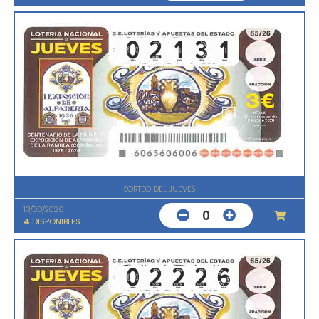
SORTEO DEL JUEVES
13/08/2026
0
4
DISPONIBLES