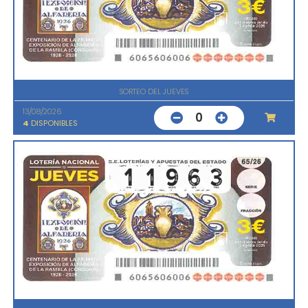
SORTEO DEL JUEVES
13/08/2026
0
4
DISPONIBLES