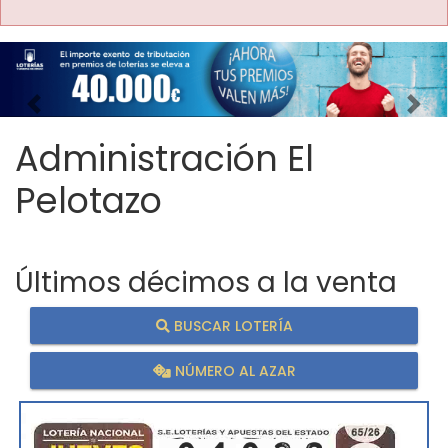
Imagen anterior
Imag
Administración El
Pelotazo
Últimos décimos a la venta
BUSCAR LOTERÍA
NÚMERO AL AZAR