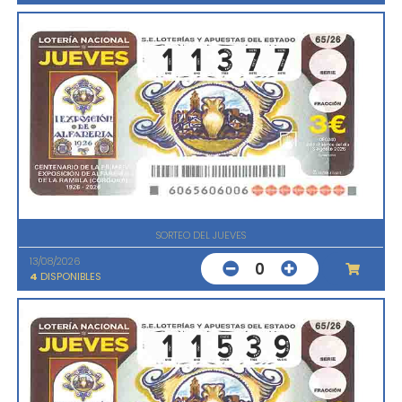
SORTEO DEL JUEVES
13/08/2026
0
4
DISPONIBLES