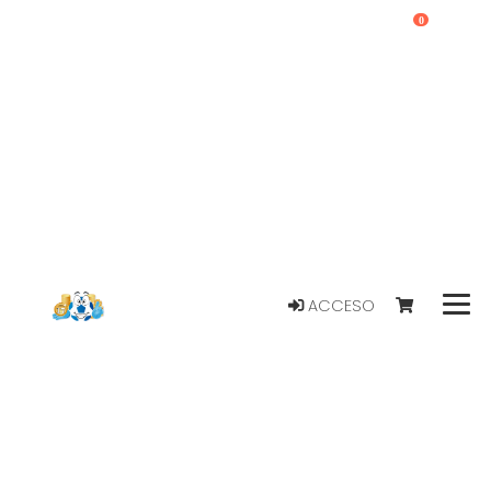
0
ACCESO