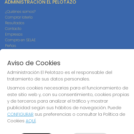
ADMINISTRACIÓN EL PELOTAZO
¿Quiénes somos?
Comprar lotería
Resultados
Contacto
Empresas
Compra en SELAE
Peñas
Boletos digitales
Acceso
Aviso de Cookies
Registro
Administración El Pelotazo es el responsable del
CONTACTO
tratamiento de sus datos personales.
ADMINISTRACION DE LOTERIAS: 17-CADIZ - RECEPTOR
Usamos cookies necesarias para el funcionamiento de
OFICIAL: 21300
este sitio web y, con su consentimiento, cookies propias
956073495
y de terceros para analizar el tráfico y mostrar
Clica aquí para contactar por WhatsApp
publicidad según sus hábitos de navegación. Puede
640517524
CONFIGURAR
sus preferencias o consultar la Política de
info@administracionelpelotazo.es
Cookies
AQUÍ
.
Callejones Cardoso nº12
Cádiz, 11002