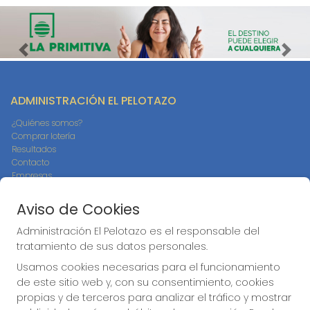
Imagen anterior
Imag
ADMINISTRACIÓN EL PELOTAZO
¿Quiénes somos?
Comprar lotería
Resultados
Contacto
Empresas
Compra en SELAE
Peñas
Aviso de Cookies
Boletos digitales
Acceso
Administración El Pelotazo es el responsable del
Registro
tratamiento de sus datos personales.
Usamos cookies necesarias para el funcionamiento
CONTACTO
de este sitio web y, con su consentimiento, cookies
propias y de terceros para analizar el tráfico y mostrar
ADMINISTRACION DE LOTERIAS: 17-CADIZ - RECEPTOR
OFICIAL: 21300