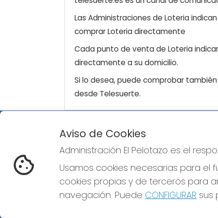
telesuerte.es es un canal de comunicaci
Las Administraciones de Loteria indica
comprar Loteria directamente
Cada punto de venta de Loteria indicar
directamente a su domicilio.
Si lo desea, puede comprobar también l
desde Telesuerte.
Aviso de Cookies
ADMINISTRACIÓN EL PELOTAZO
Administración El Pelotazo es el res
¿Quiénes somos?
Comprar lotería
Usamos cookies necesarias para el fu
Resultados
cookies propias y de terceros para an
Contacto
Empresas
navegación. Puede
CONFIGURAR
sus p
Compra en SELAE
Peñas