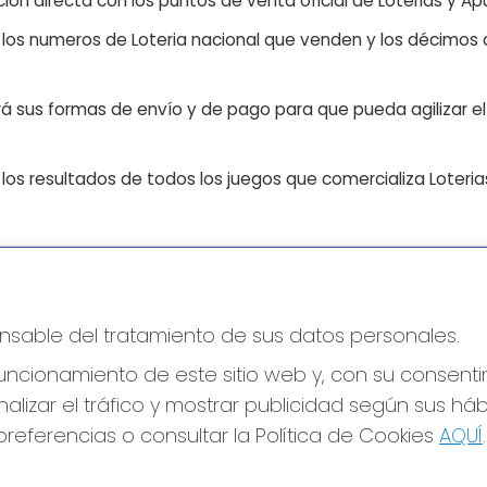
ón directa con los puntos de venta oficial de Loterias y Apu
n los numeros de Loteria nacional que venden y los décimos d
á sus formas de envío y de pago para que pueda agilizar el 
os resultados de todos los juegos que comercializa Loteri
CONTACTO
LE
ponsable del tratamiento de sus datos personales.
ADMINISTRACION DE LOTERIAS: 17-CADIZ -
Avi
RECEPTOR OFICIAL: 21300
Pol
ncionamiento de este sitio web y, con su consenti
Pol
956073495
alizar el tráfico y mostrar publicidad según sus há
Con
Clica aquí para contactar por WhatsApp
640517524
referencias o consultar la Política de Cookies
AQUÍ
.
Tien
info@administracionelpelotazo.es
Pag
Callejones Cardoso nº12