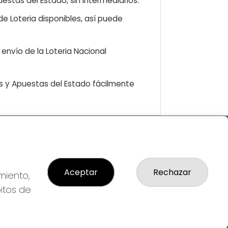
estas del Estado, sin intermediarios.
e Loteria disponibles, así puede
envío de la Loteria Nacional
as y Apuestas del Estado fácilmente
GAL
so Legal
ítica de Privacidad
Aceptar
Rechazar
miento,
ítica de Cookies
bitos de
diciones de Compra
da de Lotería Nacional
o aceptado con tarjeta