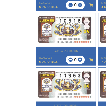
13/08/2026
13/
0
6
DISPONIBLES
4
D
SORTEO DEL JUEVES
13/08/2026
13/
0
6
DISPONIBLES
7
DI
SORTEO DEL JUEVES