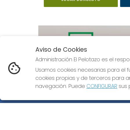
Aviso de Cookies
Administración El Pelotazo es el res
Imagen anterior
Usamos cookies necesarias para el fu
cookies propias y de terceros para an
navegación. Puede
CONFIGURAR
sus p
ADMINISTRACIÓN EL PELOTAZO
¿Quiénes somos?
Comprar lotería
Resultados
Contacto
Empresas