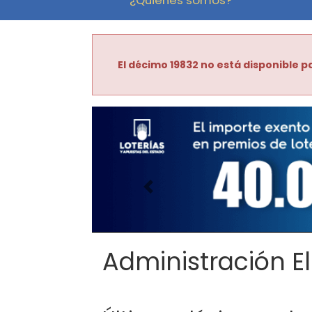
El décimo 19832 no está disponible pa
Imagen anterior
Administración El