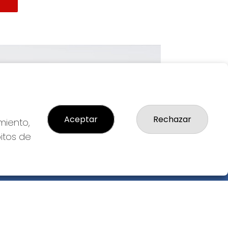
Imagen siguiente
Aceptar
Rechazar
miento,
bitos de
GAL
so Legal
ítica de Privacidad
ítica de Cookies
diciones de Compra
da de Lotería Nacional