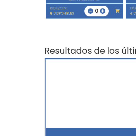
13/08/2026
13/
0
5
DISPONIBLES
4
D
Resultados de los últ