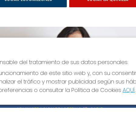
ponsable del tratamiento de sus datos personales.
ncionamiento de este sitio web y, con su consenti
alizar el tráfico y mostrar publicidad según sus há
referencias o consultar la Política de Cookies
AQUÍ
.
CONTACTO
LE
ADMINISTRACION DE LOTERIAS: 17-CADIZ -
Avi
RECEPTOR OFICIAL: 21300
Pol
Pol
956073495
Con
Clica aquí para contactar por WhatsApp
640517524
Tien