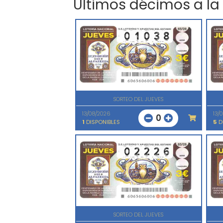
Últimos décimos a la
SORTEO DEL JUEVES
13/08/2026
13/
0
1
DISPONIBLES
5
D
SORTEO DEL JUEVES