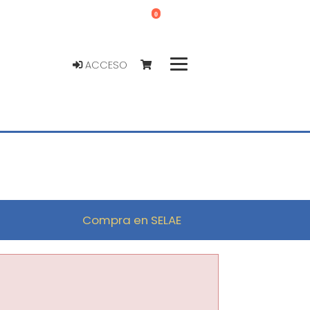
0
ACCESO
Compra en SELAE