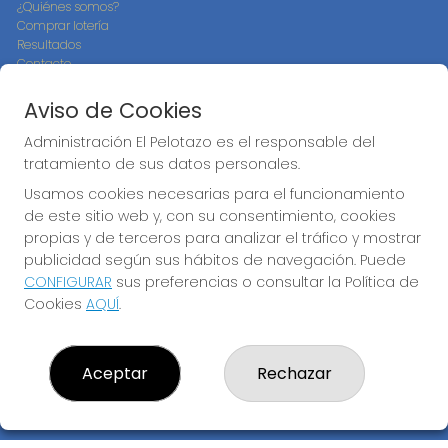
¿Quiénes somos?
Comprar lotería
Resultados
Contacto
Empresas
Compra en SELAE
Aviso de Cookies
Peñas
Boletos digitales
Administración El Pelotazo es el responsable del
Acceso
tratamiento de sus datos personales.
Registro
Usamos cookies necesarias para el funcionamiento
de este sitio web y, con su consentimiento, cookies
CONTACTO
propias y de terceros para analizar el tráfico y mostrar
ADMINISTRACION DE LOTERIAS: 17-CADIZ - RECEPTOR
publicidad según sus hábitos de navegación. Puede
OFICIAL: 21300
CONFIGURAR
sus preferencias o consultar la Política de
956073495
Cookies
AQUÍ
.
Clica aquí para contactar por WhatsApp
640517524
info@administracionelpelotazo.es
Aceptar
Rechazar
Callejones Cardoso nº12
Cádiz, 11002
(Cádiz) España