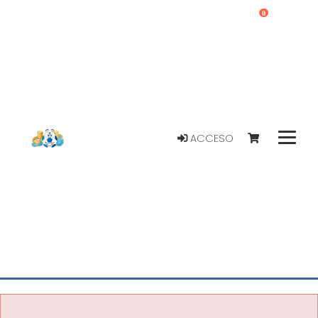
0
ACCESO