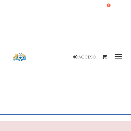
0
ACCESO