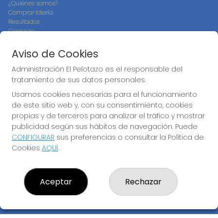
¿Quiénes somos?
Comprar lotería
Resultados
Contacto
Empresas
Compra en SELAE
Aviso de Cookies
Peñas
Boletos digitales
Administración El Pelotazo es el responsable del
Acceso
tratamiento de sus datos personales.
Registro
Usamos cookies necesarias para el funcionamiento
de este sitio web y, con su consentimiento, cookies
CONTACTO
propias y de terceros para analizar el tráfico y mostrar
ADMINISTRACION DE LOTERIAS: 17-CADIZ - RECEPTOR
publicidad según sus hábitos de navegación. Puede
OFICIAL: 21300
CONFIGURAR
sus preferencias o consultar la Política de
956073495
Cookies
AQUÍ
.
Clica aquí para contactar por WhatsApp
640517524
info@administracionelpelotazo.es
Aceptar
Rechazar
Callejones Cardoso nº12
Cádiz, 11002
(Cádiz) España