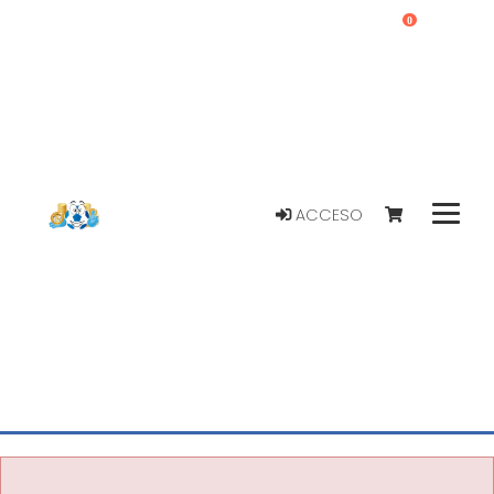
0
ACCESO