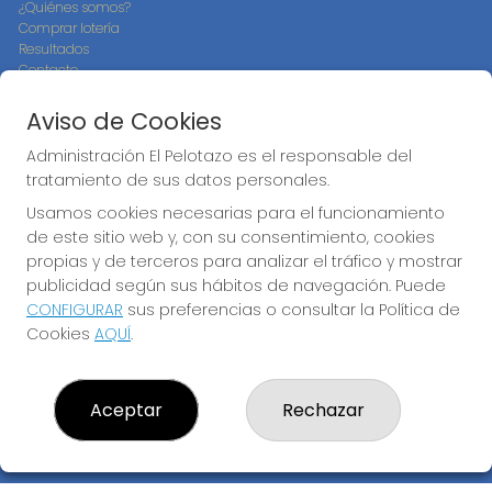
¿Quiénes somos?
Comprar lotería
Resultados
Contacto
Empresas
Compra en SELAE
Aviso de Cookies
Peñas
Boletos digitales
Administración El Pelotazo es el responsable del
Acceso
tratamiento de sus datos personales.
Registro
Usamos cookies necesarias para el funcionamiento
de este sitio web y, con su consentimiento, cookies
CONTACTO
propias y de terceros para analizar el tráfico y mostrar
ADMINISTRACION DE LOTERIAS: 17-CADIZ - RECEPTOR
publicidad según sus hábitos de navegación. Puede
OFICIAL: 21300
CONFIGURAR
sus preferencias o consultar la Política de
956073495
Cookies
AQUÍ
.
Clica aquí para contactar por WhatsApp
640517524
info@administracionelpelotazo.es
Aceptar
Rechazar
Callejones Cardoso nº12
Cádiz, 11002
(Cádiz) España