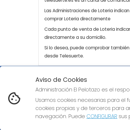
telesuerte.es es un canal de comunicaci
Las Administraciones de Loteria indica
comprar Loteria directamente
Cada punto de venta de Loteria indicar
directamente a su domicilio.
Si lo desea, puede comprobar también l
desde Telesuerte.
Aviso de Cookies
ADMINISTRACIÓN EL PELOTAZO
Administración El Pelotazo es el res
¿Quiénes somos?
Comprar lotería
Usamos cookies necesarias para el fu
Resultados
cookies propias y de terceros para an
Contacto
Empresas
navegación. Puede
CONFIGURAR
sus p
Compra en SELAE
Peñas