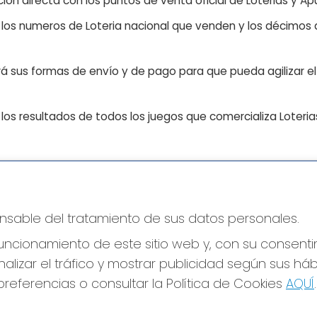
ón directa con los puntos de venta oficial de Loterias y Apu
n los numeros de Loteria nacional que venden y los décimos d
á sus formas de envío y de pago para que pueda agilizar el 
os resultados de todos los juegos que comercializa Loteri
CONTACTO
LE
ponsable del tratamiento de sus datos personales.
ADMINISTRACION DE LOTERIAS: 17-CADIZ -
Avi
RECEPTOR OFICIAL: 21300
Pol
ncionamiento de este sitio web y, con su consenti
Pol
956073495
alizar el tráfico y mostrar publicidad según sus há
Con
Clica aquí para contactar por WhatsApp
640517524
referencias o consultar la Política de Cookies
AQUÍ
.
Tien
info@administracionelpelotazo.es
Pag
Callejones Cardoso nº12