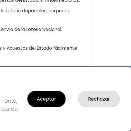
estas del Estado, sin intermediarios.
e Loteria disponibles, así puede
envío de la Loteria Nacional
as y Apuestas del Estado fácilmente
GAL
so Legal
ítica de Privacidad
Aceptar
Rechazar
miento,
ítica de Cookies
bitos de
diciones de Compra
da de Lotería Nacional
o aceptado con tarjeta