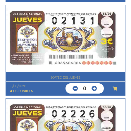
SORTEO DEL JUEVES
13/08/2026
0
4
DISPONIBLES