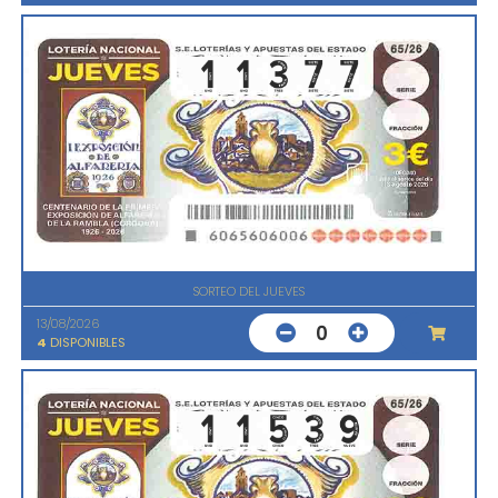
SORTEO DEL JUEVES
13/08/2026
0
4
DISPONIBLES