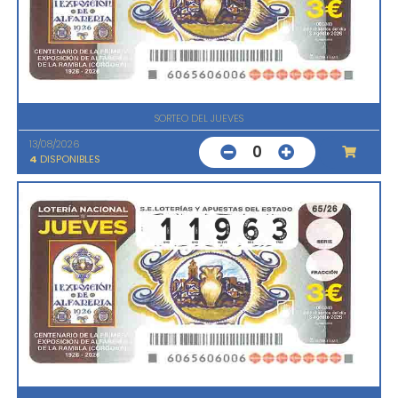
SORTEO DEL JUEVES
13/08/2026
0
4
DISPONIBLES