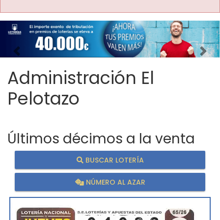
Imagen anterior
Imag
Administración El
Pelotazo
Últimos décimos a la venta
BUSCAR LOTERÍA
NÚMERO AL AZAR