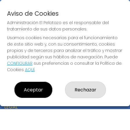
Peñas
Boletos digitales
Aviso de Cookies
Acceso
Registro
Administración El Pelotazo es el responsable del
tratamiento de sus datos personales.
CONTACTO
Usamos cookies necesarias para el funcionamiento
de este sitio web y, con su consentimiento, cookies
ADMINISTRACION DE LOTERIAS: 17-CADIZ - RECEPTOR
OFICIAL: 21300
propias y de terceros para analizar el tráfico y mostrar
publicidad según sus hábitos de navegación. Puede
956073495
Clica aquí para contactar por WhatsApp
CONFIGURAR
sus preferencias o consultar la Política de
640517524
Cookies
AQUÍ
.
info@administracionelpelotazo.es
Callejones Cardoso nº12
Cádiz, 11002
Aceptar
Rechazar
(Cádiz) España
LEGAL
Aviso Legal
Política de Privacidad
Política de Cookies