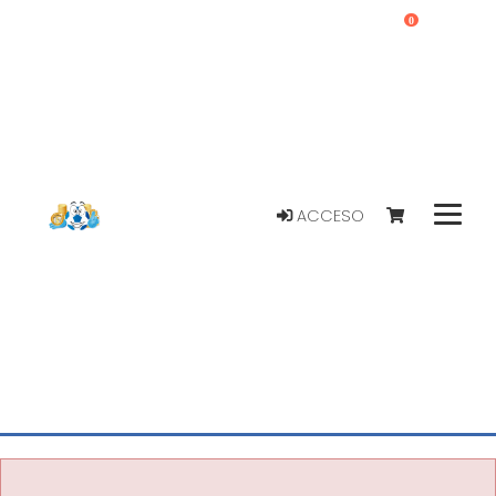
0
ACCESO