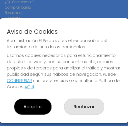
¿Quiénes somos?
Comprar lotería
Resultados
Contacto
Empresas
Compra en SELAE
Aviso de Cookies
Peñas
Boletos digitales
Administración El Pelotazo es el responsable del
Acceso
tratamiento de sus datos personales.
Registro
Usamos cookies necesarias para el funcionamiento
de este sitio web y, con su consentimiento, cookies
CONTACTO
propias y de terceros para analizar el tráfico y mostrar
ADMINISTRACION DE LOTERIAS: 17-CADIZ - RECEPTOR
publicidad según sus hábitos de navegación. Puede
OFICIAL: 21300
CONFIGURAR
sus preferencias o consultar la Política de
956073495
Cookies
AQUÍ
.
Clica aquí para contactar por WhatsApp
640517524
info@administracionelpelotazo.es
Aceptar
Rechazar
Callejones Cardoso nº12
Cádiz, 11002
(Cádiz) España