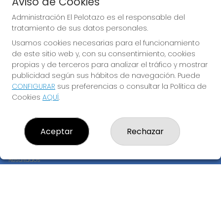
Aviso de Cookies
JUGAR BONOLOTO
Administración El Pelotazo es el responsable del
tratamiento de sus datos personales.
Usamos cookies necesarias para el funcionamiento
de este sitio web y, con su consentimiento, cookies
propias y de terceros para analizar el tráfico y mostrar
publicidad según sus hábitos de navegación. Puede
CONFIGURAR
sus preferencias o consultar la Política de
Imagen anterior
Imag
Cookies
AQUÍ
.
ADMINISTRACIÓN EL PELOTAZO
Aceptar
Rechazar
¿Quiénes somos?
Comprar lotería
Resultados
Contacto
Empresas
Compra en SELAE
Peñas
Boletos digitales
Acceso