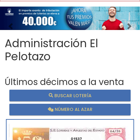
Imagen anterior
Imag
Administración El
Pelotazo
Últimos décimos a la venta
BUSCAR LOTERÍA
NÚMERO AL AZAR
01537