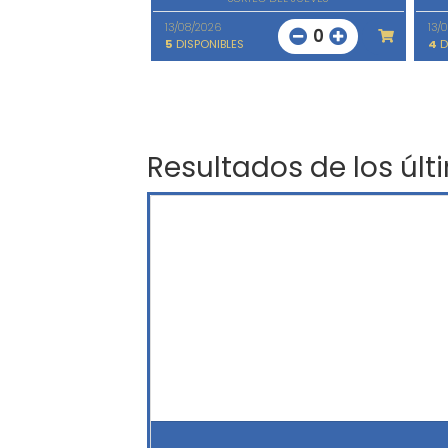
13/08/2026
13/
0
5
DISPONIBLES
4
D
Resultados de los últ