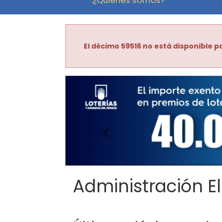
El décimo 59516 no está disponible pa
Imagen anterior
Administración El