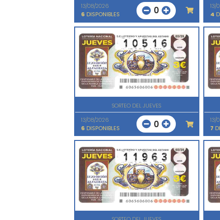
13/08/2026
13/
0
6
DISPONIBLES
4
D
SORTEO DEL JUEVES
13/08/2026
13/
0
6
DISPONIBLES
7
DI
SORTEO DEL JUEVES