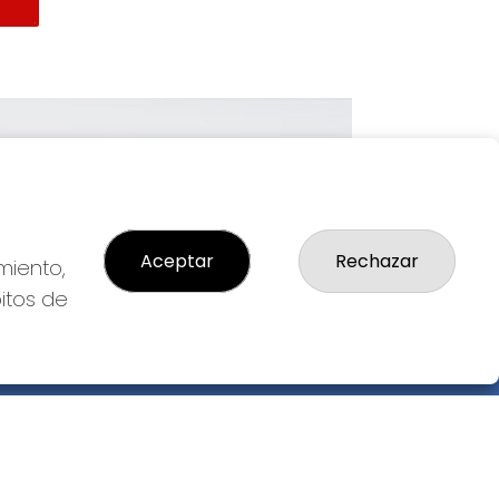
Imagen siguiente
Aceptar
Rechazar
miento,
bitos de
GAL
so Legal
ítica de Privacidad
ítica de Cookies
diciones de Compra
da de Lotería Nacional