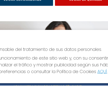
ponsable del tratamiento de sus datos personales.
ncionamiento de este sitio web y, con su consenti
alizar el tráfico y mostrar publicidad según sus há
referencias o consultar la Política de Cookies
AQUÍ
.
CONTACTO
LE
ADMINISTRACION DE LOTERIAS: 17-CADIZ -
Avi
RECEPTOR OFICIAL: 21300
Pol
Pol
956073495
Con
Clica aquí para contactar por WhatsApp
640517524
Tien