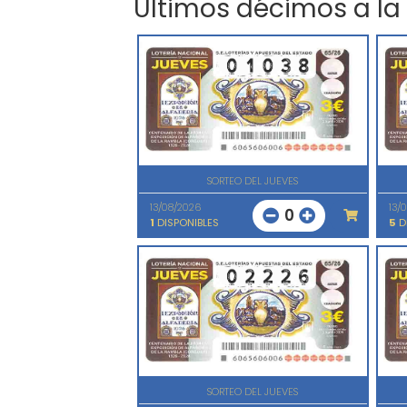
Últimos décimos a la
SORTEO DEL JUEVES
13/08/2026
13/
0
1
DISPONIBLES
5
D
SORTEO DEL JUEVES