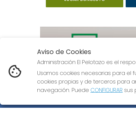
Aviso de Cookies
Administración El Pelotazo es el res
Imagen anterior
Usamos cookies necesarias para el fu
cookies propias y de terceros para an
navegación. Puede
CONFIGURAR
sus p
ADMINISTRACIÓN EL PELOTAZO
¿Quiénes somos?
Comprar lotería
Resultados
Contacto
Empresas