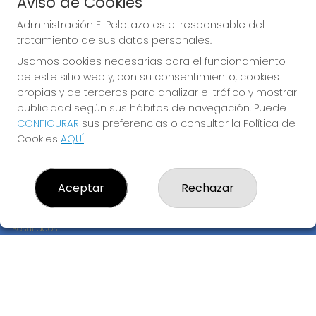
Aviso de Cookies
JUGAR BONOLOTO
Administración El Pelotazo es el responsable del
tratamiento de sus datos personales.
Usamos cookies necesarias para el funcionamiento
de este sitio web y, con su consentimiento, cookies
propias y de terceros para analizar el tráfico y mostrar
publicidad según sus hábitos de navegación. Puede
CONFIGURAR
sus preferencias o consultar la Política de
Imagen anterior
Imag
Cookies
AQUÍ
.
ADMINISTRACIÓN EL PELOTAZO
Aceptar
Rechazar
¿Quiénes somos?
Comprar lotería
Resultados
Contacto
Empresas
Compra en SELAE
Peñas
Boletos digitales
Acceso