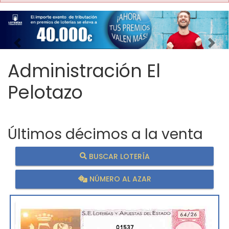
Imagen anterior
Imag
Administración El
Pelotazo
Últimos décimos a la venta
BUSCAR LOTERÍA
NÚMERO AL AZAR
01537