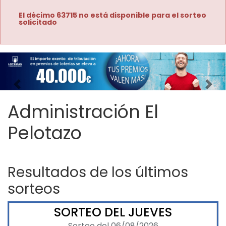
El décimo 63715 no está disponible para el sorteo
solicitado
Imagen anterior
Imag
Administración El
Pelotazo
Resultados de los últimos
sorteos
SORTEO DEL JUEVES
Sorteo del 06/08/2026