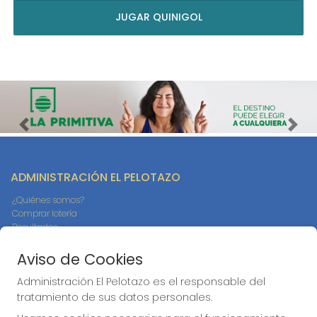
JUGAR QUINIGOL
Imagen anterior
Imag
ADMINISTRACIÓN EL PELOTAZO
¿Quiénes somos?
Comprar lotería
Resultados
Contacto
Empresas
Aviso de Cookies
Compra en SELAE
Peñas
Administración El Pelotazo es el responsable del
Boletos digitales
tratamiento de sus datos personales.
Acceso