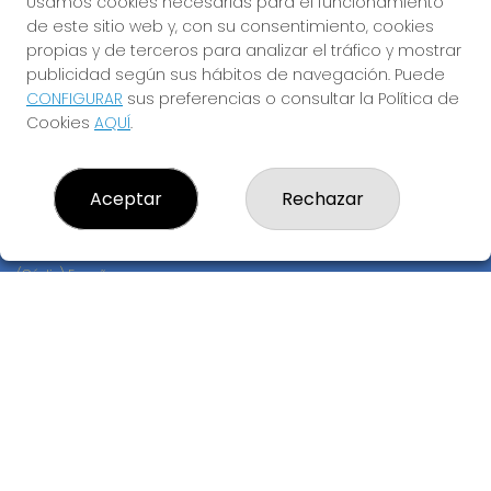
Usamos cookies necesarias para el funcionamiento
Registro
de este sitio web y, con su consentimiento, cookies
propias y de terceros para analizar el tráfico y mostrar
CONTACTO
publicidad según sus hábitos de navegación. Puede
ADMINISTRACION DE LOTERIAS: 17-CADIZ - RECEPTOR
CONFIGURAR
sus preferencias o consultar la Política de
OFICIAL: 21300
Cookies
AQUÍ
.
956073495
Clica aquí para contactar por WhatsApp
640517524
Aceptar
Rechazar
info@administracionelpelotazo.es
Callejones Cardoso nº12
Cádiz, 11002
(Cádiz) España
LEGAL
Aviso Legal
Política de Privacidad
Política de Cookies
Condiciones de Compra
Tienda de Lotería Nacional
Pago aceptado con tarjeta