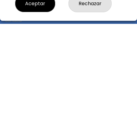
Aceptar
Rechazar
¿Quiénes somos?
Comprar lotería
Resultados
Contacto
Empresas
Compra en SELAE
Peñas
Boletos digitales
Acceso
Registro
CONTACTO
ADMINISTRACION DE LOTERIAS: 17-CADIZ - RECEPTOR
OFICIAL: 21300
956073495
Clica aquí para contactar por WhatsApp
640517524
info@administracionelpelotazo.es
Callejones Cardoso nº12
Cádiz, 11002
(Cádiz) España