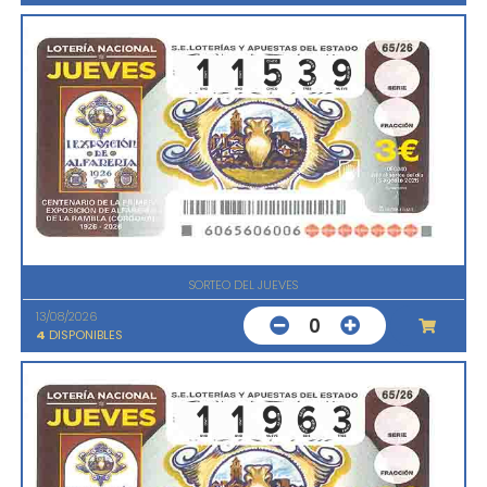
SORTEO DEL JUEVES
13/08/2026
0
4
DISPONIBLES