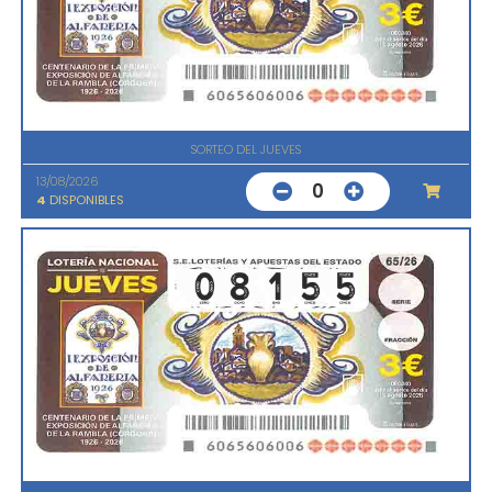
SORTEO DEL JUEVES
13/08/2026
0
4
DISPONIBLES