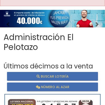
Imagen anterior
Imag
Administración El
Pelotazo
Últimos décimos a la venta
BUSCAR LOTERÍA
NÚMERO AL AZAR