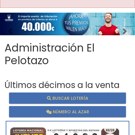
Imagen anterior
Imag
Administración El
Pelotazo
Últimos décimos a la venta
BUSCAR LOTERÍA
NÚMERO AL AZAR