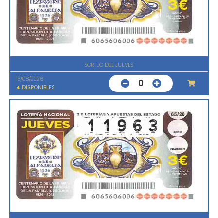
SORTEO DEL JUEVES
13/08/2026
0
4
DISPONIBLES