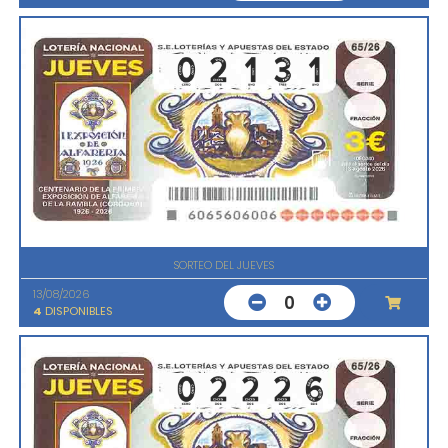
SORTEO DEL JUEVES
13/08/2026
0
4
DISPONIBLES