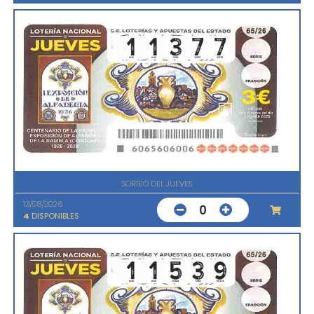
SORTEO DEL JUEVES
13/08/2026
0
4
DISPONIBLES