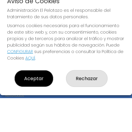
Aviso de Cookies
JUGAR EURODREAMS
Administración El Pelotazo es el responsable del
tratamiento de sus datos personales.
Usamos cookies necesarias para el funcionamiento
de este sitio web y, con su consentimiento, cookies
propias y de terceros para analizar el tráfico y mostrar
publicidad según sus hábitos de navegación. Puede
CONFIGURAR
sus preferencias o consultar la Política de
Imagen anterior
Imag
Cookies
AQUÍ
.
ADMINISTRACIÓN EL PELOTAZO
Aceptar
Rechazar
¿Quiénes somos?
Comprar lotería
Resultados
Contacto
Empresas
Compra en SELAE
Peñas
Boletos digitales
Acceso