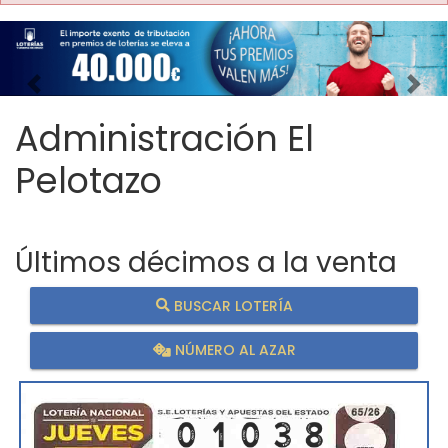
Imagen anterior
Imag
Administración El
Pelotazo
Últimos décimos a la venta
BUSCAR LOTERÍA
NÚMERO AL AZAR