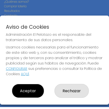
¿Quiénes somos?
Comprar lotería
Resultados
Contacto
Empresas
Compra en SELAE
Aviso de Cookies
Peñas
Boletos digitales
Administración El Pelotazo es el responsable del
Acceso
tratamiento de sus datos personales.
Registro
Usamos cookies necesarias para el funcionamiento
de este sitio web y, con su consentimiento, cookies
CONTACTO
propias y de terceros para analizar el tráfico y mostrar
ADMINISTRACION DE LOTERIAS: 17-CADIZ - RECEPTOR
publicidad según sus hábitos de navegación. Puede
OFICIAL: 21300
CONFIGURAR
sus preferencias o consultar la Política de
956073495
Cookies
AQUÍ
.
Clica aquí para contactar por WhatsApp
640517524
info@administracionelpelotazo.es
Aceptar
Rechazar
Callejones Cardoso nº12
Cádiz, 11002
(Cádiz) España