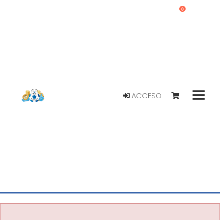
0
ACCESO