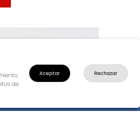
Imagen siguiente
Aceptar
Rechazar
miento,
bitos de
GAL
so Legal
ítica de Privacidad
ítica de Cookies
diciones de Compra
da de Lotería Nacional