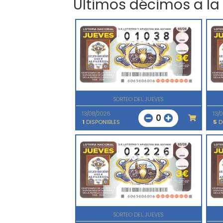
Últimos décimos a la
SORTEO DEL JUEVES
13/08/2026
13/
0
1
DISPONIBLES
5
D
SORTEO DEL JUEVES