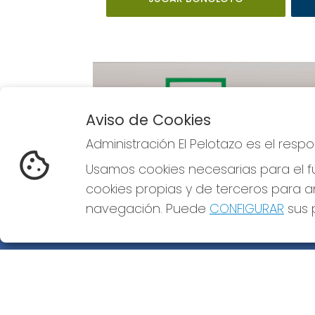
Aviso de Cookies
Administración El Pelotazo es el res
Imagen anterior
Usamos cookies necesarias para el fu
cookies propias y de terceros para an
navegación. Puede
CONFIGURAR
sus p
ADMINISTRACIÓN EL PELOTAZO
¿Quiénes somos?
Comprar lotería
Resultados
Contacto
Empresas