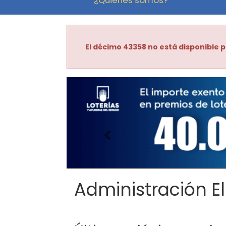
El décimo 43358 no está disponible p
Imagen anterior
Administración El