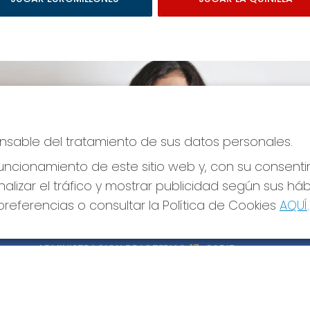
ponsable del tratamiento de sus datos personales.
ncionamiento de este sitio web y, con su consenti
alizar el tráfico y mostrar publicidad según sus há
referencias o consultar la Política de Cookies
AQUÍ
.
CONTACTO
LE
ADMINISTRACION DE LOTERIAS: 17-CADIZ -
Avi
RECEPTOR OFICIAL: 21300
Pol
Pol
956073495
Con
Clica aquí para contactar por WhatsApp
640517524
Tien