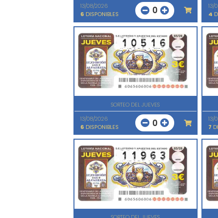
13/08/2026
13/
0
6
DISPONIBLES
4
D
SORTEO DEL JUEVES
13/08/2026
13/
0
6
DISPONIBLES
7
DI
SORTEO DEL JUEVES