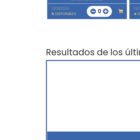
13/08/2026
13/
0
5
DISPONIBLES
4
D
Resultados de los últ