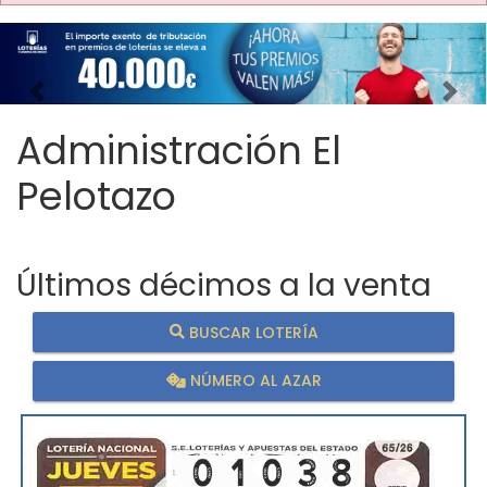
Imagen anterior
Imag
Administración El
Pelotazo
Últimos décimos a la venta
BUSCAR LOTERÍA
NÚMERO AL AZAR