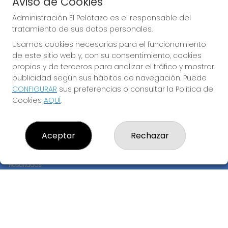
Aviso de Cookies
JUGAR EURODREAMS
Administración El Pelotazo es el responsable del
tratamiento de sus datos personales.
Usamos cookies necesarias para el funcionamiento
de este sitio web y, con su consentimiento, cookies
propias y de terceros para analizar el tráfico y mostrar
publicidad según sus hábitos de navegación. Puede
CONFIGURAR
sus preferencias o consultar la Política de
Imagen anterior
Imag
Cookies
AQUÍ
.
ADMINISTRACIÓN EL PELOTAZO
Aceptar
Rechazar
¿Quiénes somos?
Comprar lotería
Resultados
Contacto
Empresas
Compra en SELAE
Peñas
Boletos digitales
Acceso