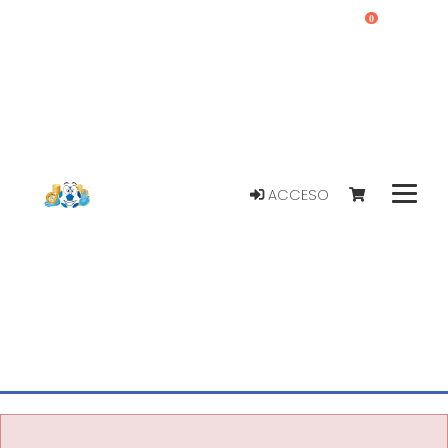
0
ACCESO