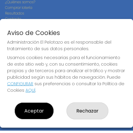
¿Quiénes somos?
Comprar lotería
Resultados
Contacto
Empresas
Compra en SELAE
Aviso de Cookies
Peñas
Boletos digitales
Administración El Pelotazo es el responsable del
Acceso
tratamiento de sus datos personales.
Registro
Usamos cookies necesarias para el funcionamiento
de este sitio web y, con su consentimiento, cookies
CONTACTO
propias y de terceros para analizar el tráfico y mostrar
ADMINISTRACION DE LOTERIAS: 17-CADIZ - RECEPTOR
publicidad según sus hábitos de navegación. Puede
OFICIAL: 21300
CONFIGURAR
sus preferencias o consultar la Política de
956073495
Cookies
AQUÍ
.
Clica aquí para contactar por WhatsApp
640517524
info@administracionelpelotazo.es
Aceptar
Rechazar
Callejones Cardoso nº12
Cádiz, 11002
(Cádiz) España