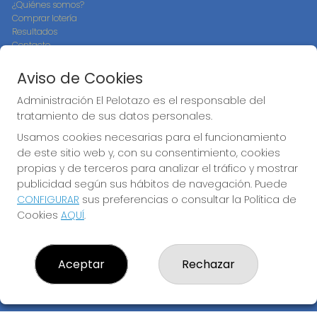
¿Quiénes somos?
Comprar lotería
Resultados
Contacto
Empresas
Compra en SELAE
Aviso de Cookies
Peñas
Boletos digitales
Administración El Pelotazo es el responsable del
Acceso
tratamiento de sus datos personales.
Registro
Usamos cookies necesarias para el funcionamiento
de este sitio web y, con su consentimiento, cookies
CONTACTO
propias y de terceros para analizar el tráfico y mostrar
ADMINISTRACION DE LOTERIAS: 17-CADIZ - RECEPTOR
publicidad según sus hábitos de navegación. Puede
OFICIAL: 21300
CONFIGURAR
sus preferencias o consultar la Política de
956073495
Cookies
AQUÍ
.
Clica aquí para contactar por WhatsApp
640517524
info@administracionelpelotazo.es
Aceptar
Rechazar
Callejones Cardoso nº12
Cádiz, 11002
(Cádiz) España