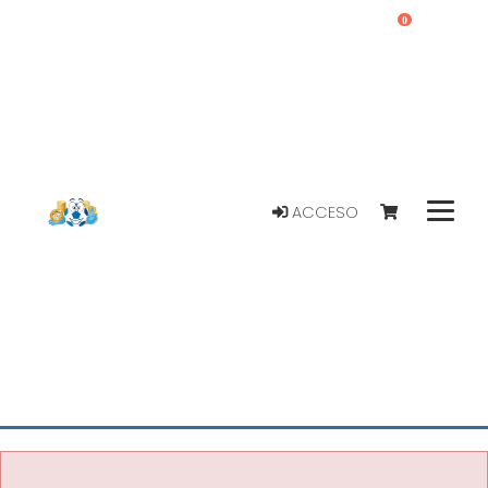
0
ACCESO