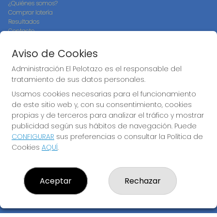
¿Quiénes somos?
Comprar lotería
Resultados
Contacto
Empresas
Compra en SELAE
Aviso de Cookies
Peñas
Boletos digitales
Administración El Pelotazo es el responsable del
Acceso
tratamiento de sus datos personales.
Registro
Usamos cookies necesarias para el funcionamiento
de este sitio web y, con su consentimiento, cookies
CONTACTO
propias y de terceros para analizar el tráfico y mostrar
ADMINISTRACION DE LOTERIAS: 17-CADIZ - RECEPTOR
publicidad según sus hábitos de navegación. Puede
OFICIAL: 21300
CONFIGURAR
sus preferencias o consultar la Política de
956073495
Cookies
AQUÍ
.
Clica aquí para contactar por WhatsApp
640517524
info@administracionelpelotazo.es
Aceptar
Rechazar
Callejones Cardoso nº12
Cádiz, 11002
(Cádiz) España