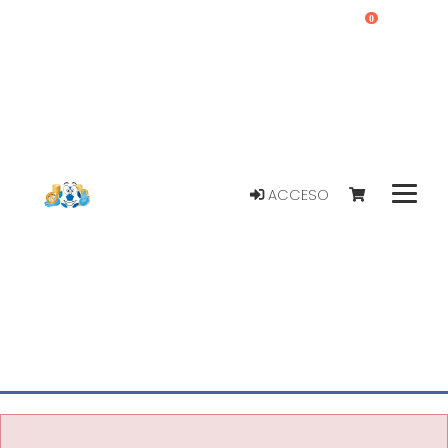
0
ACCESO