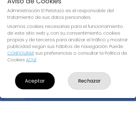
Aviso de Cookies
JUGAR EURODREAMS
Administración El Pelotazo es el responsable del
tratamiento de sus datos personales.
Usamos cookies necesarias para el funcionamiento
de este sitio web y, con su consentimiento, cookies
propias y de terceros para analizar el tráfico y mostrar
publicidad según sus hábitos de navegación. Puede
CONFIGURAR
sus preferencias o consultar la Política de
Imagen anterior
Imag
Cookies
AQUÍ
.
ADMINISTRACIÓN EL PELOTAZO
Aceptar
Rechazar
¿Quiénes somos?
Comprar lotería
Resultados
Contacto
Empresas
Compra en SELAE
Peñas
Boletos digitales
Acceso