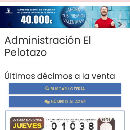
Imagen anterior
Imag
Administración El
Pelotazo
Últimos décimos a la venta
BUSCAR LOTERÍA
NÚMERO AL AZAR